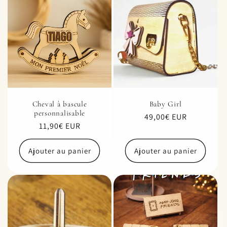
e
c
t
i
o
Cheval à bascule
Baby Girl
personnalisable
Prix
49,00€ EUR
n
Prix
11,90€ EUR
habituel
habituel
:
Ajouter au panier
Ajouter au panier