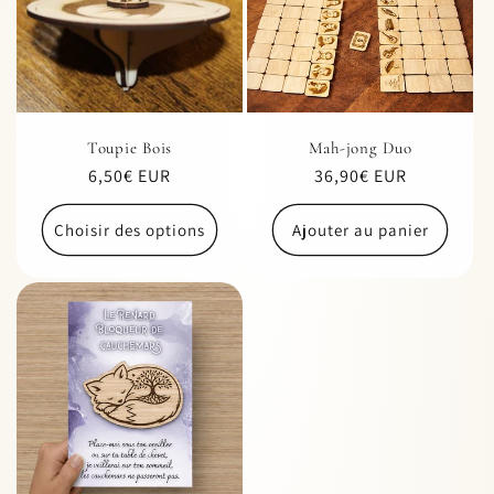
Toupie Bois
Mah-jong Duo
Prix
6,50€ EUR
Prix
36,90€ EUR
habituel
habituel
Choisir des options
Ajouter au panier