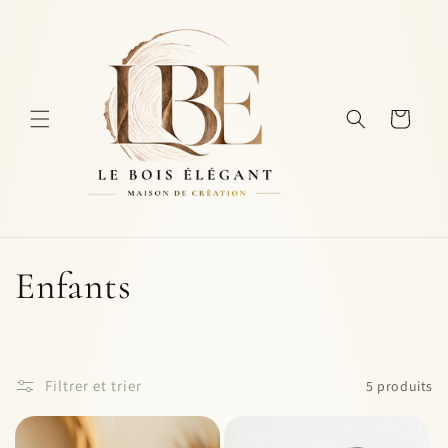
et
passer
au
contenu
Panier
C
Enfants
o
l
Filtrer et trier
5 produits
l