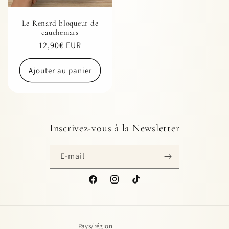
Le Renard bloqueur de
cauchemars
Prix
12,90€ EUR
habituel
Ajouter au panier
Inscrivez-vous à la Newsletter
E-mail
Facebook
Instagram
TikTok
Pays/région